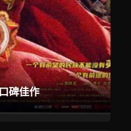
🇰🇷
韩
热门