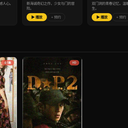
撼人心。
新海诚奇幻之作，少女与门的冒
双门洞的青春记忆，温
险。
生。
▶ 播放
+ 预约
▶ 播放
+ 预约
全1集
HD