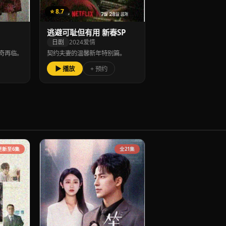
⭐ 8.7
逃避可耻但有用 新春SP
日剧
2024
爱情
奇再临。
契约夫妻的温馨新年特别篇。
▶ 播放
+ 预约
更新至6集
全21集