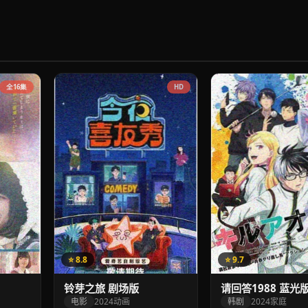
全16集
HD
⭐ 8.8
⭐ 9.7
铃芽之旅 剧场版
请回答1988 蓝光
电影
2024
动画
韩剧
2024
家庭