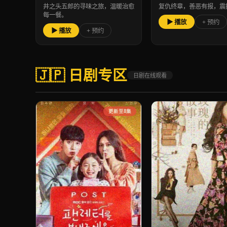
井之头五郎的寻味之旅，温暖治愈
复仇终章，善恶有报，震
每一餐。
▶ 播放
+ 预约
▶ 播放
+ 预约
🇯🇵 日剧专区
日剧在线观看
更新至8集