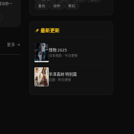
暖治愈一
复仇
动作
奇幻
📌 最新更新
更多 →
怪物 2025
日本电影 · 今日更新
半泽直树 特别篇
日剧 · 昨日更新