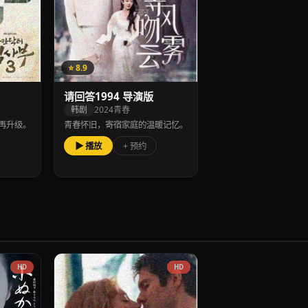
⭐ 8.9
请回答1994 导演版
韩剧
2024
青春
再升级。
青春怀旧，寄宿家庭的温暖记忆。
▶ 播放
+ 预约
HD
HD