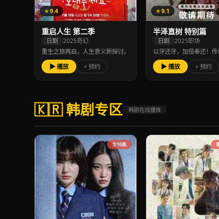
⭐ 9.4
⭐ 9.1
重启人生 第二季
半泽直树 特别篇
日剧
2025
奇幻
日剧
2025
职场
重生之旅再启，人生意义新探讨。
以牙还牙，加倍奉还！传
▶ 播放
+ 预约
▶ 播放
+ 预约
🇰🇷 韩剧专区
韩剧在线播放
全16集