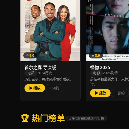
⭐ 9.0
⭐ 8.6
首尔之春 导演版
怪物 2025
电影
2024
历史
电影
2025
剧情
历史巨制，黄政民郑雨盛联袂。
是枝裕和最新力作，人性
讨。
▶ 播放
+ 预约
▶ 播放
+ 预约
🏆 热门榜单
日韩电影在线播放 排行榜