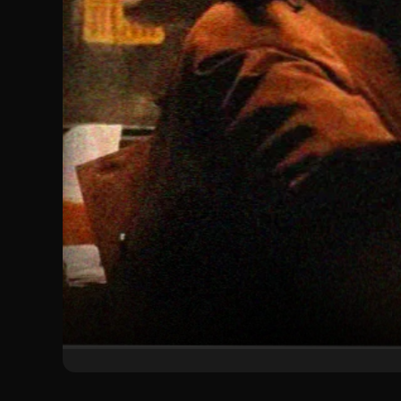
📺 日剧
日剧在线观看 · 口碑佳
高分日剧集结，沉浸式追剧体验