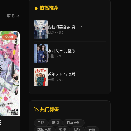
🔥 热播推荐
更多 →
孤独的美食家 第十季
日剧 · ⭐9.2
全20集
眼泪女王 完整版
韩剧 · ⭐9.3
首尔之春 导演版
电影 · ⭐9.0
🏷️ 热门标签
版
日剧
韩剧
日本电影
韩国电影
爱情
悬疑
治愈