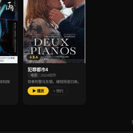
⭐ 8.4
犯罪都市4
电影
2024
动作
深刻探
铁拳刑警马东锡，硬核除恶归来。
▶ 播放
+ 预约