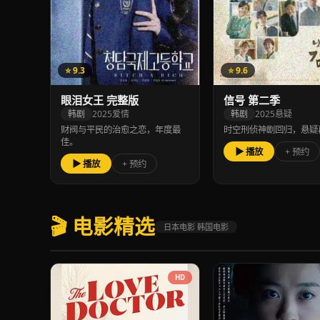
⭐ 9.3
⭐ 9.6
眼泪女王 完整版
信号 第二季
韩剧
2025
爱情
韩剧
2025
悬疑
财阀与平民的治愈之恋，年度最
时空刑侦神剧回归，悬疑
佳。
▶ 播放
+ 预约
▶ 播放
+ 预约
🎬 电影精选
日本电影 韩国电影
HD