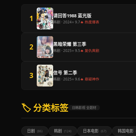
请回答1988 蓝光版
1
韩剧 · 2024
⭐ 9.7
🔥 热度爆表
黑暗荣耀 第三季
2
韩剧 · 2025
⭐ 9.5
🔥 复仇爽剧
信号 第二季
3
韩剧 · 2025
⭐ 9.6
🔥 悬疑神作
🏷️ 分类标签
日韩影视 全题材
日剧
韩剧
日本电影
韩国电影
(86)
(124)
(67)